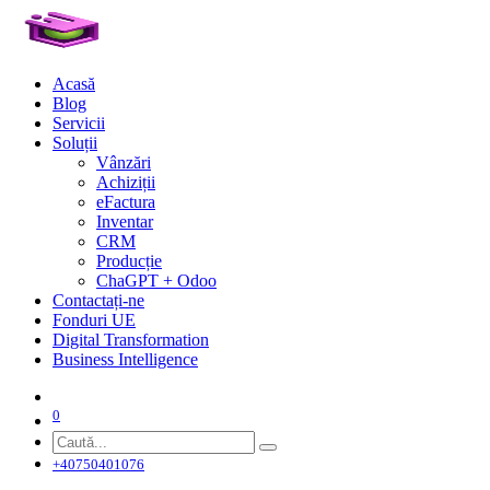
Acasă
Blog
Servicii
Soluții
Vânzări
Achiziții
eFactura
Inventar
CRM
Producție
ChaGPT + Odoo
Contactați-ne
Fonduri UE
Digital Transformation
Business Intelligence
0
+40750401076