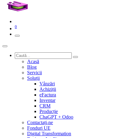
0
Acasă
Blog
Servicii
Soluții
Vânzări
Achiziții
eFactura
Inventar
CRM
Producție
ChaGPT + Odoo
Contactați-ne
Fonduri UE
Digital Transformation