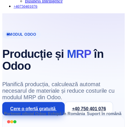
Business Intelligence
+40750401076
MODUL ODOO
Producție și
MRP
în
Odoo
Planifică producția, calculează automat
necesarul de materiale și reduce costurile cu
modulul MRP din Odoo.
Cere o ofertă gratuită
+40 750 401 076
Partener oficial Odoo
Echipă în România
Suport în română