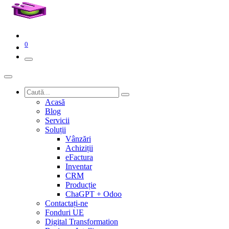
0
Acasă
Blog
Servicii
Soluții
Vânzări
Achiziții
eFactura
Inventar
CRM
Producție
ChaGPT + Odoo
Contactați-ne
Fonduri UE
Digital Transformation