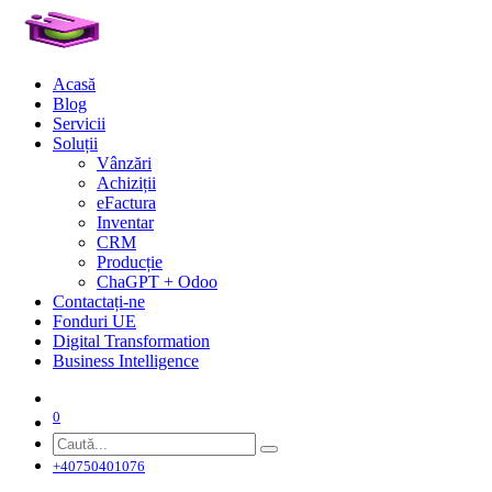
Acasă
Blog
Servicii
Soluții
Vânzări
Achiziții
eFactura
Inventar
CRM
Producție
ChaGPT + Odoo
Contactați-ne
Fonduri UE
Digital Transformation
Business Intelligence
0
+40750401076