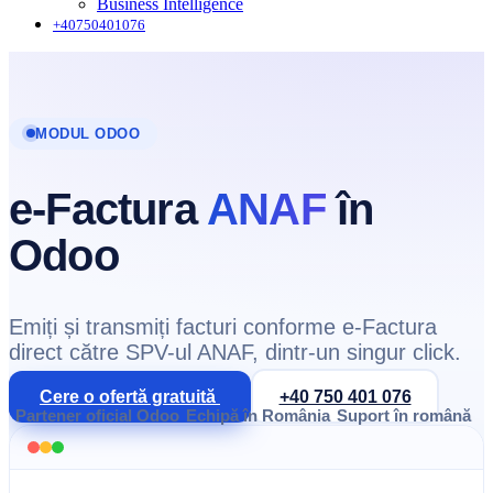
Business Intelligence
+40750401076
MODUL ODOO
e-Factura
ANAF
în
Odoo
Emiți și transmiți facturi conforme e-Factura
direct către SPV-ul ANAF, dintr-un singur click.
Cere o ofertă gratuită
+40 750 401 076
Partener oficial Odoo
Echipă în România
Suport în română