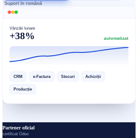
Suport în română
Vânzări lunare
+38%
automatizat
CRM
e-Factura
Stocuri
Achiziții
Producție
Partener oficial
certificat Odoo