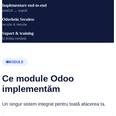
Implementare end-to-end
analiză → suport
Odorheiu Secuiesc
on-site & remote
Suport & training
în limba română
MODULE
Ce module Odoo
implementăm
Un singur sistem integrat pentru toată afacerea ta.