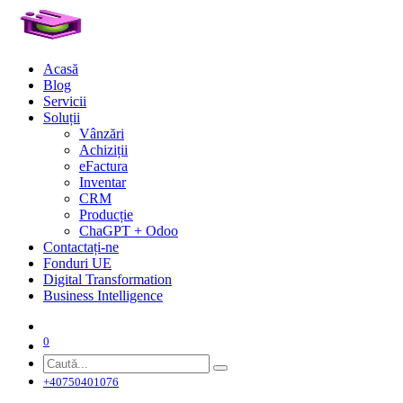
Acasă
Blog
Servicii
Soluții
Vânzări
Achiziții
eFactura
Inventar
CRM
Producție
ChaGPT + Odoo
Contactați-ne
Fonduri UE
Digital Transformation
Business Intelligence
0
+40750401076