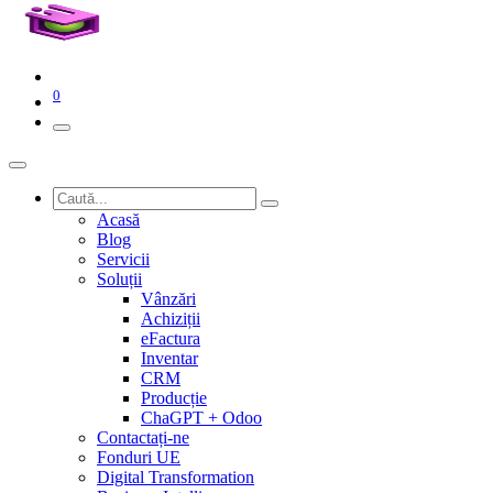
0
Acasă
Blog
Servicii
Soluții
Vânzări
Achiziții
eFactura
Inventar
CRM
Producție
ChaGPT + Odoo
Contactați-ne
Fonduri UE
Digital Transformation